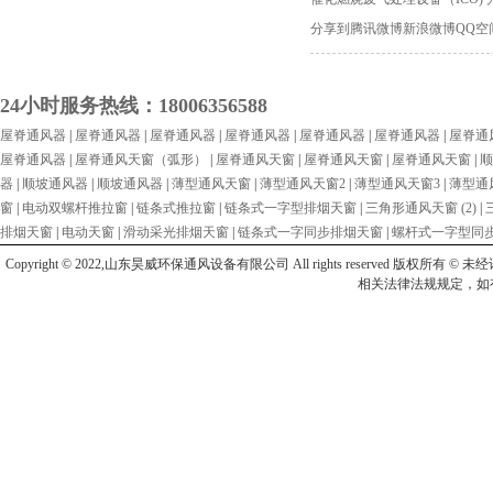
分享到
腾讯微博
新浪微博
QQ空
24小时服务热线：18006356588
屋脊通风器
|
屋脊通风器
|
屋脊通风器
|
屋脊通风器
|
屋脊通风器
|
屋脊通风器
|
屋脊通
屋脊通风器
|
屋脊通风天窗（弧形）
|
屋脊通风天窗
|
屋脊通风天窗
|
屋脊通风天窗
|
顺
器
|
顺坡通风器
|
顺坡通风器
|
薄型通风天窗
|
薄型通风天窗2
|
薄型通风天窗3
|
薄型通
窗
|
电动双螺杆推拉窗
|
链条式推拉窗
|
链条式一字型排烟天窗
|
三角形通风天窗 (2)
|
排烟天窗
|
电动天窗
|
滑动采光排烟天窗
|
链条式一字同步排烟天窗
|
螺杆式一字型同
Copyright © 2022,山东昊威环保通风设备有限公司 All rights reser
相关法律法规规定，如